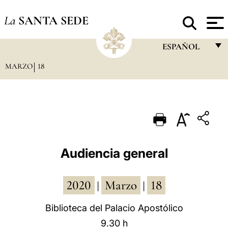
La
SANTA SEDE
ESPAÑOL
MARZO
18
FRANÇAIS
ENGLISH
ITALIANO
PORTUGUÊS
ESPAÑOL
Audiencia general
DEUTSCH
2020
Marzo
18
POLSKI
|
|
العربيّة
Biblioteca del Palacio Apostólico
9.30 h
中文