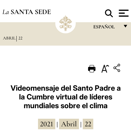
La
SANTA SEDE
ESPAÑOL
ABRIL
22
FRANÇAIS
ENGLISH
ITALIANO
PORTUGUÊS
ESPAÑOL
Videomensaje del Santo Padre a
la Cumbre virtual de líderes
DEUTSCH
mundiales sobre el clima
POLSKI
العربيّة
2021
Abril
22
|
|
中文