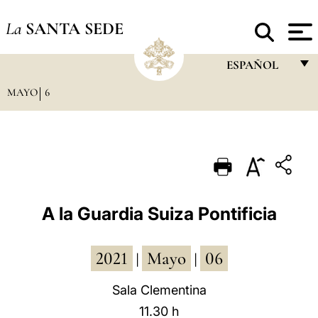
La
SANTA SEDE
ESPAÑOL
MAYO
6
FRANÇAIS
ENGLISH
ITALIANO
PORTUGUÊS
ESPAÑOL
A la Guardia Suiza Pontificia
DEUTSCH
2021
Mayo
06
POLSKI
|
|
العربيّة
Sala Clementina
11.30 h
中文