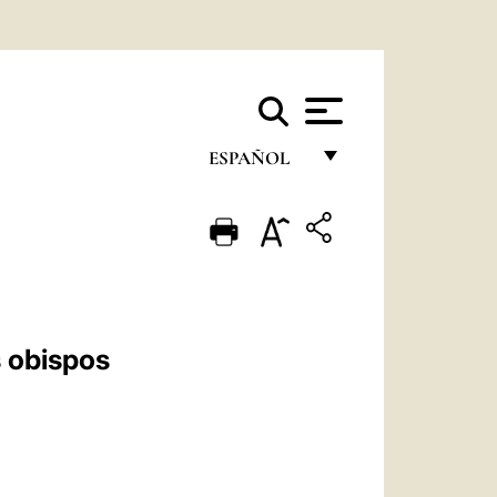
ESPAÑOL
FRANÇAIS
ENGLISH
ITALIANO
PORTUGUÊS
s obispos
ESPAÑOL
DEUTSCH
POLSKI