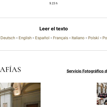
9.15 h
Leer el texto
-
Deutsch
-
English
-
Español
-
Français
-
Italiano
-
Polski
-
Po
AFÍAS
Servicio Fotográfico 