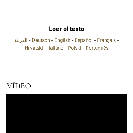
LATINE
Leer el texto
العربيَّة
-
Deutsch
-
English
-
Español
-
Français
-
Hrvatski
-
Italiano
-
Polski
-
Português
VÍDEO