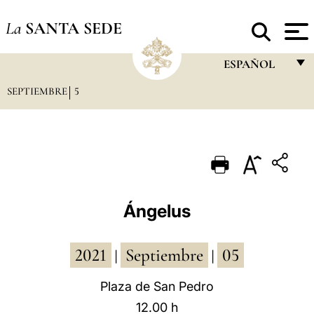
La
SANTA SEDE
ESPAÑOL
SEPTIEMBRE
5
FRANÇAIS
ENGLISH
ITALIANO
PORTUGUÊS
ESPAÑOL
Ángelus
DEUTSCH
2021
Septiembre
05
POLSKI
|
|
العربيّة
Plaza de San Pedro
12.00 h
中文