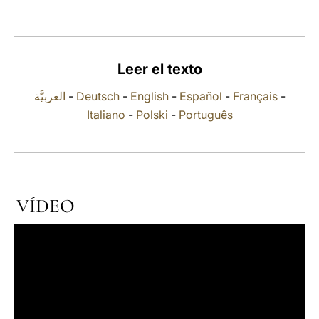
LATINE
Leer el texto
العربيَّة
-
Deutsch
-
English
-
Español
-
Français
-
Italiano
-
Polski
-
Português
VÍDEO