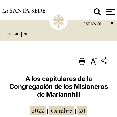
La
SANTA SEDE
ESPAÑOL
OCTUBRE
20
FRANÇAIS
ENGLISH
ITALIANO
PORTUGUÊS
ESPAÑOL
A los capitulares de la
Congregación de los Misioneros
DEUTSCH
de Mariannhill
POLSKI
العربيّة
2022
Octubre
20
|
|
中文