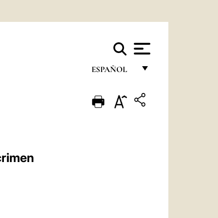
ESPAÑOL
FRANÇAIS
ENGLISH
ITALIANO
PORTUGUÊS
crimen
ESPAÑOL
DEUTSCH
POLSKI