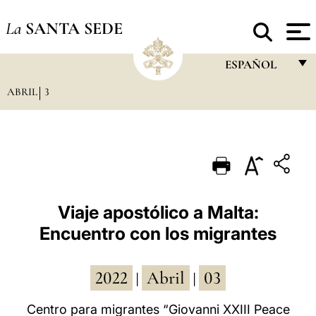
La
SANTA SEDE
ESPAÑOL
ABRIL
3
FRANÇAIS
ENGLISH
ITALIANO
PORTUGUÊS
ESPAÑOL
Viaje apostólico a Malta:
Encuentro con los migrantes
DEUTSCH
POLSKI
2022
Abril
03
|
|
العربيّة
Centro para migrantes “Giovanni XXIII Peace
中文