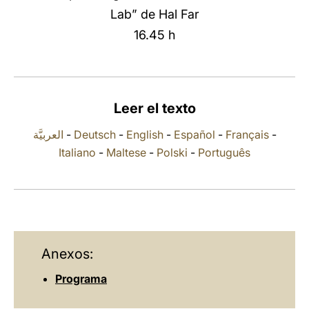
Lab” de Hal Far
LATINE
16.45 h
Leer el texto
العربيَّة
-
Deutsch
-
English
-
Español
-
Français
-
Italiano
-
Maltese
-
Polski
-
Português
Anexos:
Programa