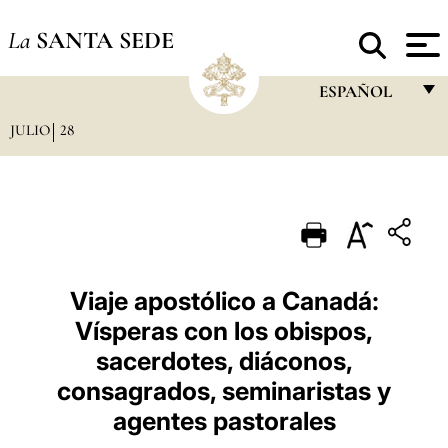
La
SANTA SEDE
ESPAÑOL
JULIO
28
FRANÇAIS
ENGLISH
ITALIANO
PORTUGUÊS
ESPAÑOL
Viaje apostólico a Canadá:
Vísperas con los obispos,
DEUTSCH
sacerdotes, diáconos,
POLSKI
consagrados, seminaristas y
العربيّة
agentes pastorales
中文