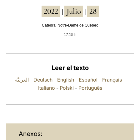
2022
Julio
28
LATINE
|
|
Catedral Notre-Dame de Quebec
17.15 h
Leer el texto
العربيَّة
-
Deutsch
-
English
-
Español
-
Français
-
Italiano
-
Polski
-
Português
Anexos: