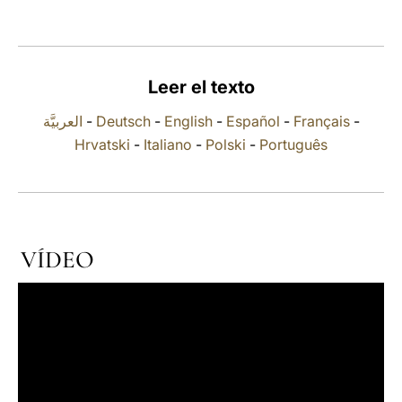
LATINE
Leer el texto
العربيَّة
-
Deutsch
-
English
-
Español
-
Français
-
Hrvatski
-
Italiano
-
Polski
-
Português
VÍDEO