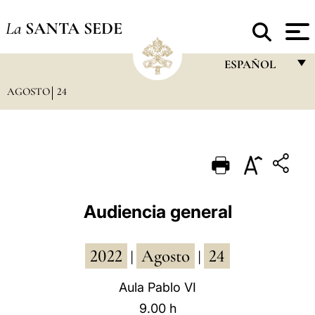
La
SANTA SEDE
ESPAÑOL
AGOSTO
24
FRANÇAIS
ENGLISH
ITALIANO
PORTUGUÊS
ESPAÑOL
Audiencia general
DEUTSCH
2022
Agosto
24
POLSKI
|
|
العربيّة
Aula Pablo VI
9.00 h
中文