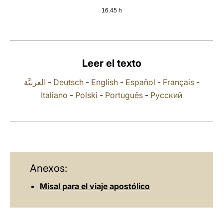
16.45 h
LATINE
Leer el texto
العربيَّة
-
Deutsch
-
English
-
Español
-
Français
-
Italiano
-
Polski
-
Português
-
Русский
Anexos:
Misal para el viaje apostólico