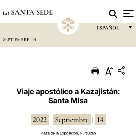
La
SANTA SEDE
ESPAÑOL
SEPTIEMBRE
14
FRANÇAIS
ENGLISH
ITALIANO
PORTUGUÊS
ESPAÑOL
Viaje apostólico a Kazajistán:
Santa Misa
DEUTSCH
POLSKI
2022
Septiembre
14
|
|
العربيّة
Plaza de la Exposición, Nursultán
中文