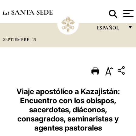
La
SANTA SEDE
ESPAÑOL
SEPTIEMBRE
15
FRANÇAIS
ENGLISH
ITALIANO
PORTUGUÊS
ESPAÑOL
Viaje apostólico a Kazajistán:
Encuentro con los obispos,
DEUTSCH
sacerdotes, diáconos,
POLSKI
consagrados, seminaristas y
العربيّة
agentes pastorales
中文