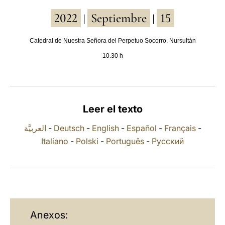
2022
Septiembre
15
LATINE
|
|
Catedral de Nuestra Señora del Perpetuo Socorro, Nursultán
10.30 h
Leer el texto
العربيَّة
-
Deutsch
-
English
-
Español
-
Français
-
Italiano
-
Polski
-
Português
-
Русский
Anexos: