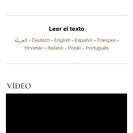
LATINE
Leer el texto
العربيَّة
-
Deutsch
-
English
-
Español
-
Français
-
Hrvatski
-
Italiano
-
Polski
-
Português
VÍDEO