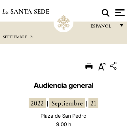
La
SANTA SEDE
ESPAÑOL
SEPTIEMBRE
21
FRANÇAIS
ENGLISH
ITALIANO
PORTUGUÊS
ESPAÑOL
Audiencia general
DEUTSCH
2022
Septiembre
21
POLSKI
|
|
العربيّة
Plaza de San Pedro
9.00 h
中文