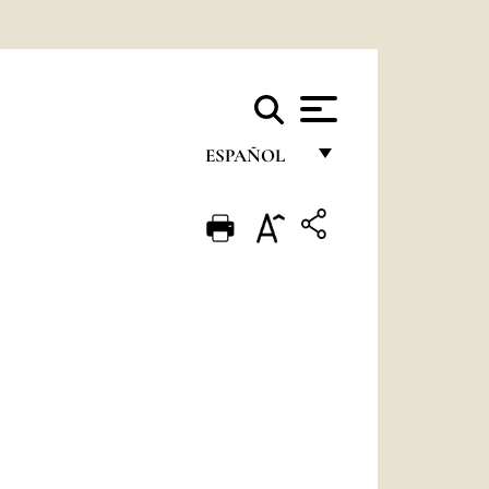
ESPAÑOL
FRANÇAIS
ENGLISH
ITALIANO
PORTUGUÊS
ESPAÑOL
DEUTSCH
POLSKI