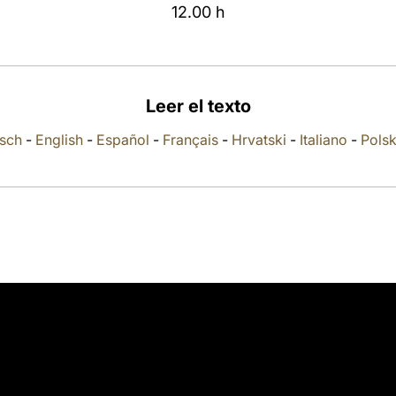
12.00 h
Leer el texto
sch
-
English
-
Español
-
Français
-
Hrvatski
-
Italiano
-
Polsk