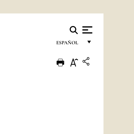
ESPAÑOL
FRANÇAIS
ENGLISH
ITALIANO
PORTUGUÊS
ESPAÑOL
DEUTSCH
POLSKI