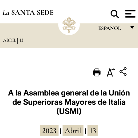
La
SANTA SEDE
ESPAÑOL
ABRIL
13
FRANÇAIS
ENGLISH
ITALIANO
PORTUGUÊS
ESPAÑOL
A la Asamblea general de la Unión
de Superioras Mayores de Italia
DEUTSCH
(USMI)
POLSKI
العربيّة
2023
Abril
13
|
|
中文