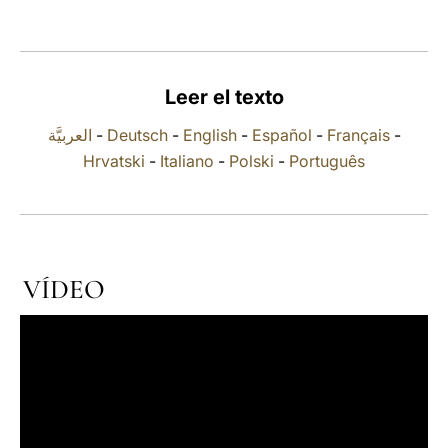
LATINE
Leer el texto
العربيَّة
-
Deutsch
-
English
-
Español
-
Français
-
Hrvatski
-
Italiano
-
Polski
-
Português
VÍDEO