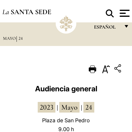
La
SANTA SEDE
ESPAÑOL
MAYO
24
FRANÇAIS
ENGLISH
ITALIANO
PORTUGUÊS
ESPAÑOL
Audiencia general
DEUTSCH
2023
Mayo
24
POLSKI
|
|
العربيّة
Plaza de San Pedro
9.00 h
中文