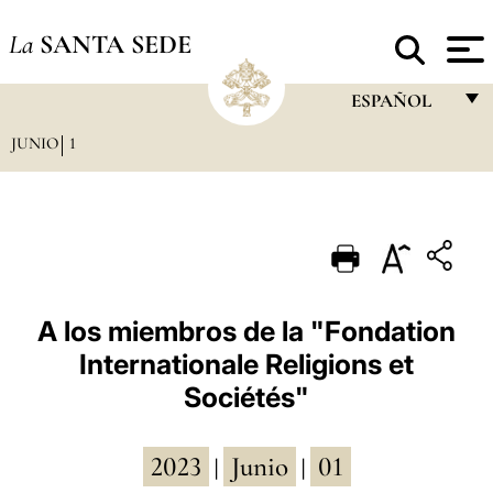
La
SANTA SEDE
ESPAÑOL
JUNIO
1
FRANÇAIS
ENGLISH
ITALIANO
PORTUGUÊS
ESPAÑOL
A los miembros de la "Fondation
Internationale Religions et
DEUTSCH
Sociétés"
POLSKI
العربيّة
2023
Junio
01
|
|
中文