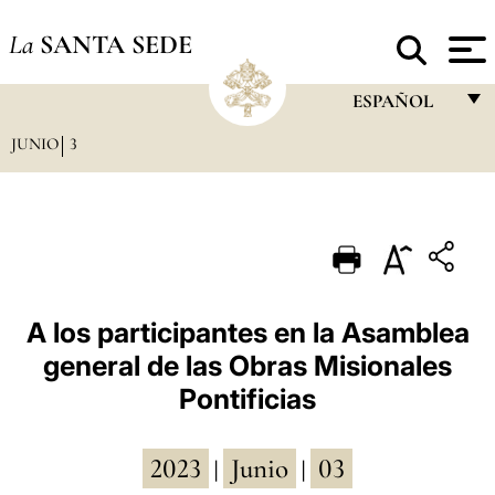
La
SANTA SEDE
ESPAÑOL
JUNIO
3
FRANÇAIS
ENGLISH
ITALIANO
PORTUGUÊS
ESPAÑOL
A los participantes en la Asamblea
general de las Obras Misionales
DEUTSCH
Pontificias
POLSKI
العربيّة
2023
Junio
03
|
|
中文