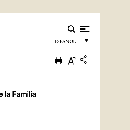
ESPAÑOL
FRANÇAIS
ENGLISH
ITALIANO
PORTUGUÊS
 la Familia
ESPAÑOL
DEUTSCH
POLSKI