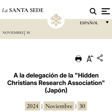
La
SANTA SEDE
ESPAÑOL
NOVIEMBRE
30
FRANÇAIS
ENGLISH
ITALIANO
PORTUGUÊS
ESPAÑOL
A la delegación de la "Hidden
Christians Research Association"
DEUTSCH
(Japón)
POLSKI
العربيّة
2024
Noviembre
30
|
|
中文