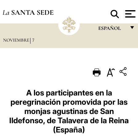
La
SANTA SEDE
ESPAÑOL
NOVIEMBRE
7
FRANÇAIS
ENGLISH
ITALIANO
PORTUGUÊS
ESPAÑOL
A los participantes en la
peregrinación promovida por las
DEUTSCH
monjas agustinas de San
POLSKI
Ildefonso, de Talavera de la Reina
العربيّة
(España)
中文