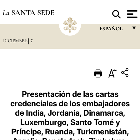
La
SANTA SEDE
ESPAÑOL
DICIEMBRE
7
FRANÇAIS
ENGLISH
ITALIANO
PORTUGUÊS
ESPAÑOL
Presentación de las cartas
credenciales de los embajadores
DEUTSCH
de India, Jordania, Dinamarca,
POLSKI
Luxemburgo, Santo Tomé y
العربيّة
Príncipe, Ruanda, Turkmenistán,
中文