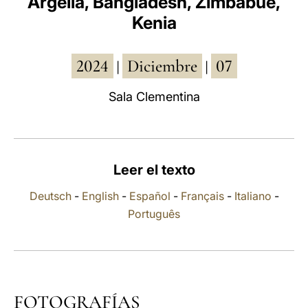
Argelia, Bangladesh, Zimbabue,
Kenia
LATINE
2024
Diciembre
07
|
|
Sala Clementina
Leer el texto
Deutsch
-
English
-
Español
-
Français
-
Italiano
-
Português
FOTOGRAFÍAS