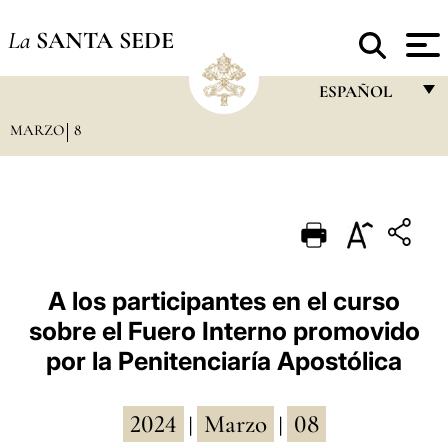
La
SANTA SEDE
ESPAÑOL
MARZO
8
FRANÇAIS
ENGLISH
ITALIANO
PORTUGUÊS
ESPAÑOL
A los participantes en el curso
sobre el Fuero Interno promovido
DEUTSCH
por la Penitenciaría Apostólica
POLSKI
العربيّة
2024
Marzo
08
|
|
中文