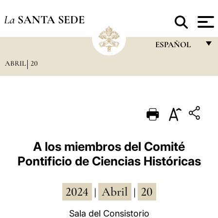
La
SANTA SEDE
ESPAÑOL
ABRIL
20
FRANÇAIS
ENGLISH
ITALIANO
PORTUGUÊS
ESPAÑOL
A los miembros del Comité
Pontificio de Ciencias Históricas
DEUTSCH
POLSKI
2024
Abril
20
|
|
العربيّة
Sala del Consistorio
中文