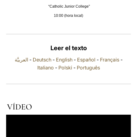
“Catholic Junior College”
LATINE
10:00 (hora local)
Leer el texto
العربيَّة
-
Deutsch
-
English
-
Español
-
Français
-
Italiano
-
Polski
-
Português
VÍDEO