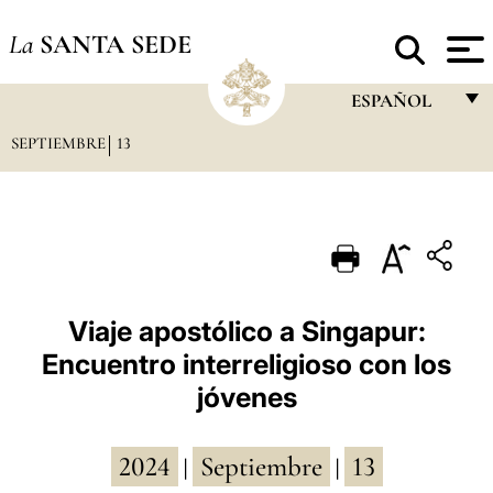
La
SANTA SEDE
ESPAÑOL
SEPTIEMBRE
13
FRANÇAIS
ENGLISH
ITALIANO
PORTUGUÊS
ESPAÑOL
Viaje apostólico a Singapur:
Encuentro interreligioso con los
DEUTSCH
jóvenes
POLSKI
العربيّة
2024
Septiembre
13
|
|
中文