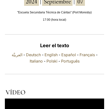
2024
Septiembre
07
|
|
LATINE
"Escuela Secundaria Técnica de Cáritas" (Port Moresby)
17:00 (hora local)
Leer el texto
العربيَّة
-
Deutsch
-
English
-
Español
-
Français
-
Italiano
-
Polski
-
Português
VÍDEO