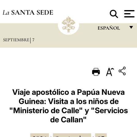
La
SANTA SEDE
ESPAÑOL
SEPTIEMBRE
7
FRANÇAIS
ENGLISH
ITALIANO
PORTUGUÊS
ESPAÑOL
Viaje apostólico a Papúa Nueva
Guinea: Visita a los niños de
DEUTSCH
"Ministerio de Calle" y "Servicios
POLSKI
de Callan"
العربيّة
中文