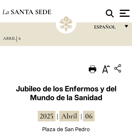
La
SANTA SEDE
ESPAÑOL
ABRIL
6
FRANÇAIS
ENGLISH
ITALIANO
PORTUGUÊS
ESPAÑOL
Jubileo de los Enfermos y del
Mundo de la Sanidad
DEUTSCH
POLSKI
2025
Abril
06
|
|
العربيّة
Plaza de San Pedro
中文