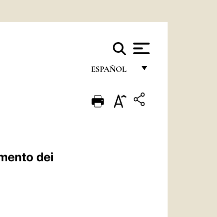
ESPAÑOL
FRANÇAIS
ENGLISH
ITALIANO
PORTUGUÊS
imento dei
ESPAÑOL
DEUTSCH
POLSKI