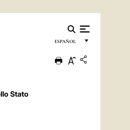
ESPAÑOL
FRANÇAIS
ENGLISH
ITALIANO
PORTUGUÊS
llo Stato
ESPAÑOL
DEUTSCH
POLSKI