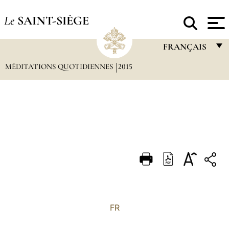
Le
SAINT-SIÈGE
FRANÇAIS
MÉDITATIONS QUOTIDIENNES
2015
FRANÇAIS
ENGLISH
ITALIANO
PORTUGUÊS
ESPAÑOL
DEUTSCH
POLSKI
العربيّة
FR
中文