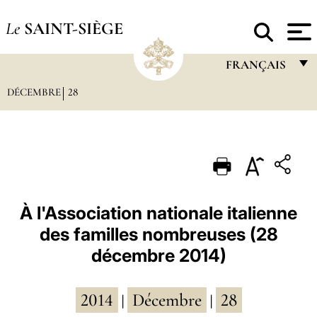
Le
SAINT-SIÈGE
FRANÇAIS
DÉCEMBRE
28
FRANÇAIS
ENGLISH
ITALIANO
PORTUGUÊS
ESPAÑOL
À l'Association nationale italienne
des familles nombreuses (28
DEUTSCH
décembre 2014)
POLSKI
العربيّة
2014
Décembre
28
|
|
中文