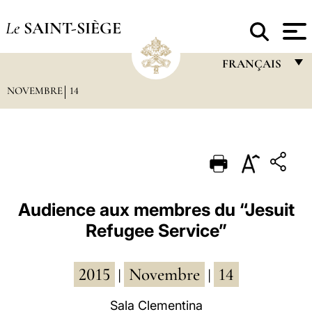
Le
SAINT-SIÈGE
FRANÇAIS
NOVEMBRE
14
FRANÇAIS
ENGLISH
ITALIANO
PORTUGUÊS
ESPAÑOL
Audience aux membres du “Jesuit
Refugee Service”
DEUTSCH
POLSKI
2015
Novembre
14
|
|
العربيّة
Sala Clementina
中文