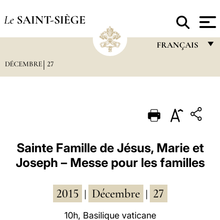
Le
SAINT-SIÈGE
FRANÇAIS
DÉCEMBRE
27
FRANÇAIS
ENGLISH
ITALIANO
PORTUGUÊS
ESPAÑOL
Sainte Famille de Jésus, Marie et
Joseph – Messe pour les familles
DEUTSCH
POLSKI
2015
Décembre
27
|
|
العربيّة
10h, Basilique vaticane
中文