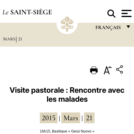
Le
SAINT-SIÈGE
FRANÇAIS
MARS
21
FRANÇAIS
ENGLISH
ITALIANO
PORTUGUÊS
ESPAÑOL
Visite pastorale : Rencontre avec
les malades
DEUTSCH
POLSKI
2015
Mars
21
|
|
العربيّة
16h15, Basilique « Gesù Nuovo »
中文