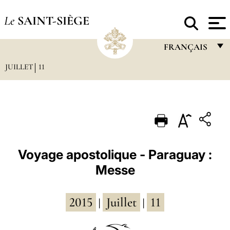
Le
SAINT-SIÈGE
FRANÇAIS
JUILLET
11
FRANÇAIS
ENGLISH
ITALIANO
PORTUGUÊS
ESPAÑOL
Voyage apostolique - Paraguay :
Messe
DEUTSCH
POLSKI
2015
Juillet
11
|
|
العربيّة
中文