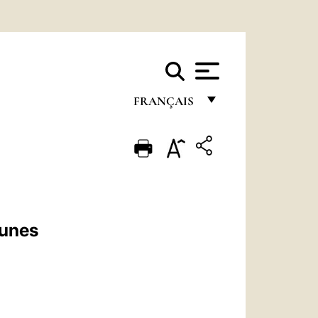
FRANÇAIS
FRANÇAIS
ENGLISH
ITALIANO
PORTUGUÊS
eunes
ESPAÑOL
DEUTSCH
POLSKI