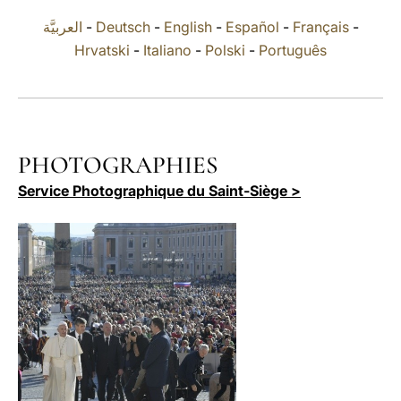
العربيَّة
-
Deutsch
-
English
-
Español
-
Français
-
LATINE
Hrvatski
-
Italiano
-
Polski
-
Português
PHOTOGRAPHIES
Service Photographique du Saint-Siège >