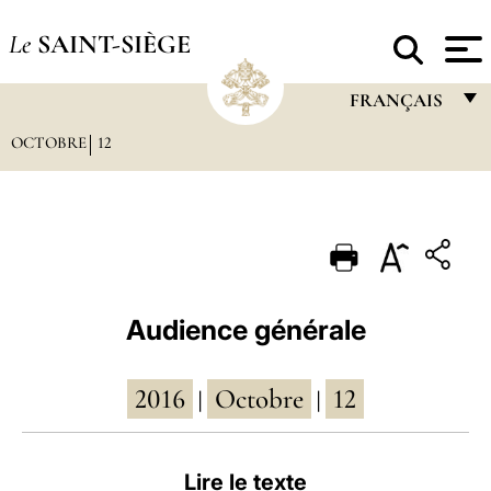
Le
SAINT-SIÈGE
FRANÇAIS
OCTOBRE
12
FRANÇAIS
ENGLISH
ITALIANO
PORTUGUÊS
ESPAÑOL
Audience générale
DEUTSCH
2016
Octobre
12
POLSKI
|
|
العربيّة
Lire le texte
中文