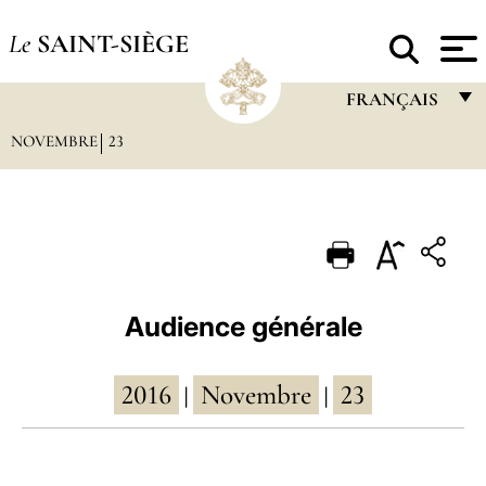
Le
SAINT-SIÈGE
FRANÇAIS
NOVEMBRE
23
FRANÇAIS
ENGLISH
ITALIANO
PORTUGUÊS
ESPAÑOL
Audience générale
DEUTSCH
2016
Novembre
23
POLSKI
|
|
العربيّة
中文