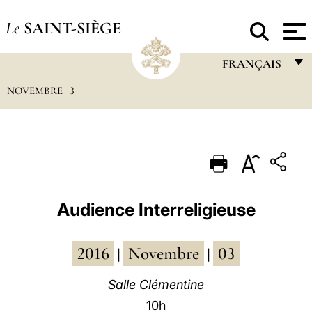
Le
SAINT-SIÈGE
FRANÇAIS
NOVEMBRE
3
FRANÇAIS
ENGLISH
ITALIANO
PORTUGUÊS
ESPAÑOL
Audience Interreligieuse
DEUTSCH
2016
Novembre
03
POLSKI
|
|
العربيّة
Salle Clémentine
10h
中文