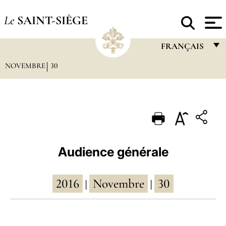
Le
SAINT-SIÈGE
FRANÇAIS
NOVEMBRE
30
FRANÇAIS
ENGLISH
ITALIANO
PORTUGUÊS
ESPAÑOL
Audience générale
DEUTSCH
2016
Novembre
30
POLSKI
|
|
العربيّة
中文