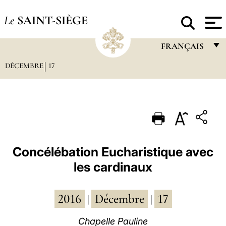
Le
SAINT-SIÈGE
FRANÇAIS
DÉCEMBRE
17
FRANÇAIS
ENGLISH
ITALIANO
PORTUGUÊS
ESPAÑOL
Concélébation Eucharistique avec
les cardinaux
DEUTSCH
POLSKI
2016
Décembre
17
|
|
العربيّة
Chapelle Pauline
中文