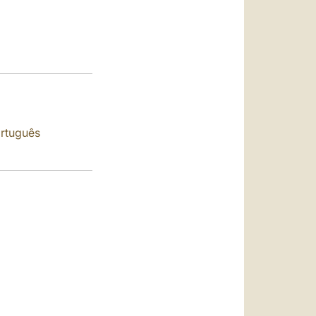
العربيّة
中文
LATINE
rtuguês