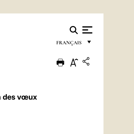
FRANÇAIS
FRANÇAIS
ENGLISH
ITALIANO
PORTUGUÊS
on des vœux
ESPAÑOL
DEUTSCH
POLSKI