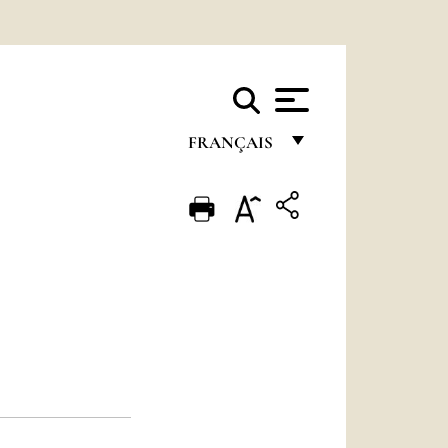
FRANÇAIS
FRANÇAIS
ENGLISH
ITALIANO
PORTUGUÊS
ESPAÑOL
DEUTSCH
POLSKI