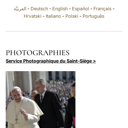
العربيَّة
-
Deutsch
-
English
-
Español
-
Français
-
LATINE
Hrvatski
-
Italiano
-
Polski
-
Português
PHOTOGRAPHIES
Service Photographique du Saint-Siège >