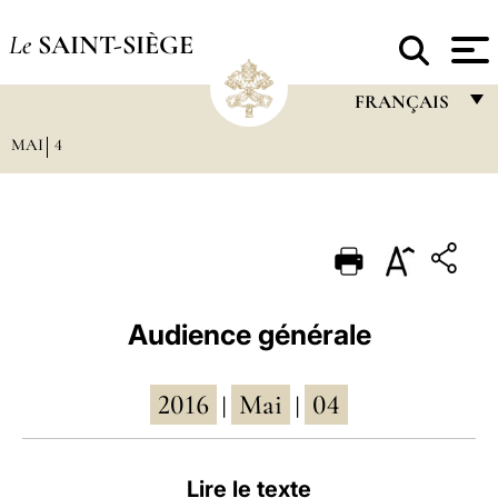
Le
SAINT-SIÈGE
FRANÇAIS
MAI
4
FRANÇAIS
ENGLISH
ITALIANO
PORTUGUÊS
ESPAÑOL
Audience générale
DEUTSCH
2016
Mai
04
POLSKI
|
|
العربيّة
Lire le texte
中文