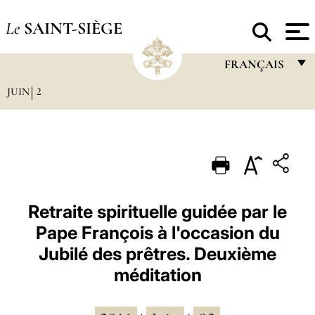
Le
SAINT-SIÈGE
FRANÇAIS
JUIN
2
FRANÇAIS
ENGLISH
ITALIANO
PORTUGUÊS
ESPAÑOL
Retraite spirituelle guidée par le
Pape François à l'occasion du
DEUTSCH
Jubilé des prêtres. Deuxième
POLSKI
méditation
العربيّة
中文