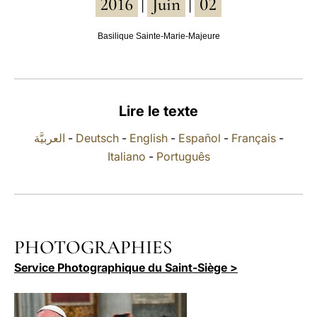
2016
Juin
02
|
|
LATINE
Basilique Sainte-Marie-Majeure
Lire le texte
العربيَّة
-
Deutsch
-
English
-
Español
-
Français
-
Italiano
-
Português
PHOTOGRAPHIES
Service Photographique du Saint-Siège >