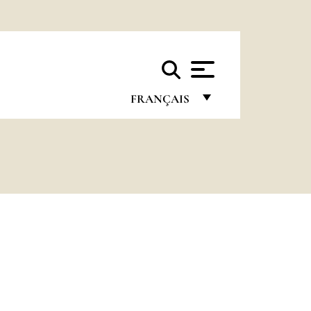
FRANÇAIS
FRANÇAIS
ENGLISH
ITALIANO
PORTUGUÊS
ESPAÑOL
DEUTSCH
POLSKI