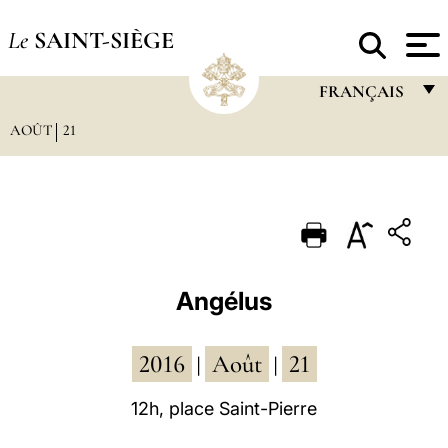
Le
SAINT-SIÈGE
FRANÇAIS
AOÛT
21
FRANÇAIS
ENGLISH
ITALIANO
PORTUGUÊS
ESPAÑOL
Angélus
DEUTSCH
2016
Août
21
POLSKI
|
|
العربيّة
12h, place Saint-Pierre
中文