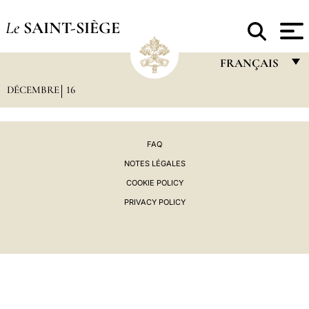
Le
SAINT-SIÈGE
FRANÇAIS
DÉCEMBRE
16
FRANÇAIS
ENGLISH
ITALIANO
FAQ
NOTES LÉGALES
PORTUGUÊS
COOKIE POLICY
ESPAÑOL
PRIVACY POLICY
DEUTSCH
POLSKI
العربيّة
中文